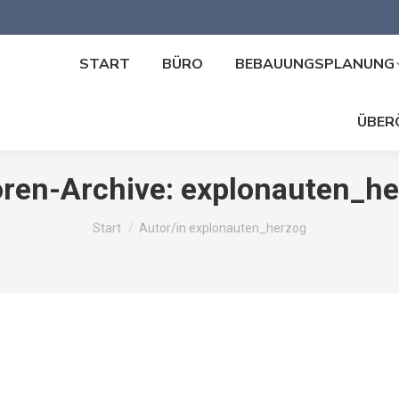
START
BÜRO
BEBAUUNGSPLANUNG
ÜBER
ren-Archive:
explonauten_he
Sie befinden sich hier:
Start
Autor/in explonauten_herzog