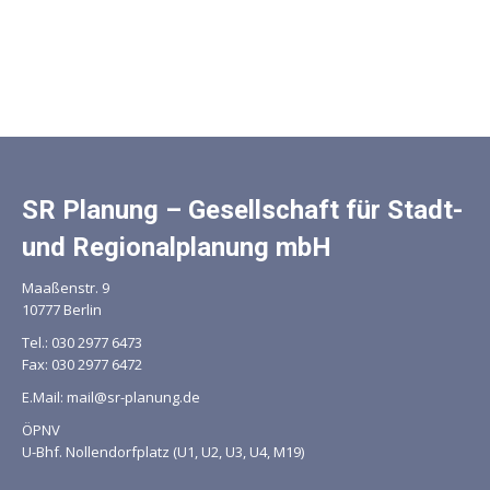
SR Planung – Gesellschaft für Stadt-
und Regionalplanung mbH
Maaßenstr. 9
10777 Berlin
Mit dem
Tel.: 030 2977 6473
Laden der
Fax: 030 2977 6472
Karte
akzeptieren
E.Mail: mail@sr-planung.de
Sie die
ÖPNV
Datenschutzerklärung
U-Bhf. Nollendorfplatz (U1, U2, U3, U4, M19)
von
Google.