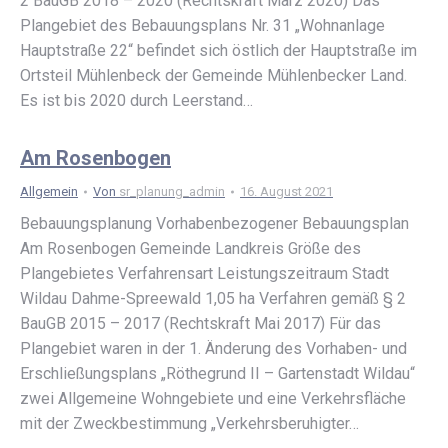
2 BauGB 2018 – 2020 (Rechtskraft März 2020) Das
Plangebiet des Bebauungsplans Nr. 31 „Wohnanlage
Hauptstraße 22“ befindet sich östlich der Hauptstraße im
Ortsteil Mühlenbeck der Gemeinde Mühlenbecker Land.
Es ist bis 2020 durch Leerstand…
Am Rosenbogen
Allgemein
Von
sr_planung_admin
16. August 2021
Bebauungsplanung Vorhabenbezogener Bebauungsplan
Am Rosenbogen Gemeinde Landkreis Größe des
Plangebietes Verfahrensart Leistungszeitraum Stadt
Wildau Dahme-Spreewald 1,05 ha Verfahren gemäß § 2
BauGB 2015 – 2017 (Rechtskraft Mai 2017) Für das
Plangebiet waren in der 1. Änderung des Vorhaben- und
Erschließungsplans „Röthegrund II – Gartenstadt Wildau“
zwei Allgemeine Wohngebiete und eine Verkehrsfläche
mit der Zweckbestimmung „Verkehrsberuhigter…